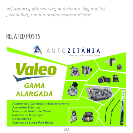
ad
adparts
aftermarket
autozitania
fag
ina
luk
schaeffler
ummundodepcasaoseudispor
RELATED POSTS