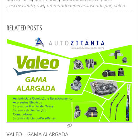
escovasauto
swf
ummundodepecasaoseudispor
valeo
RELATED POSTS
VALEO – GAMA ALARGADA