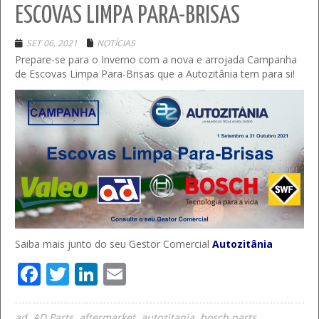
ESCOVAS LIMPA PARA-BRISAS
SET 06, 2021
NOTÍCIAS
Prepare-se para o Inverno com a nova e arrojada Campanha
de Escovas Limpa Para-Brisas que a Autozitânia tem para si!
Saiba mais junto do seu Gestor Comercial
Autozitânia
Facebook
Twitter
LinkedIn
Email
ad
AD Parts
aftermarket
autozitania
bosch parts