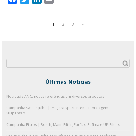
1
2
3
»
Pesquisar
por:
Últimas Notícias
Novidade AMC: novas referências em diversos produtos
Campanha SACHS Julho | Preços Especiais em Embraiagem e
Suspensão
Campanha Filtros | Bosch, Mann Filter, Purflux, Sofima e UFI Filters