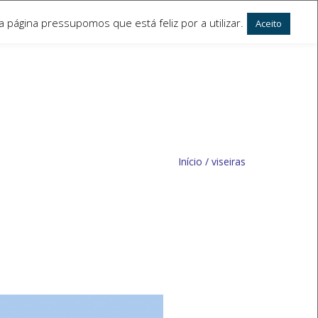
 página pressupomos que está feliz por a utilizar.
Aceito
Início
/
viseiras