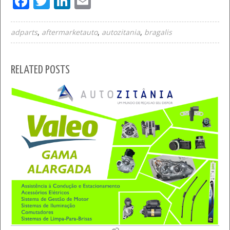
Facebook
Twitter
LinkedIn
Email
adparts
aftermarketauto
autozitania
bragalis
RELATED POSTS