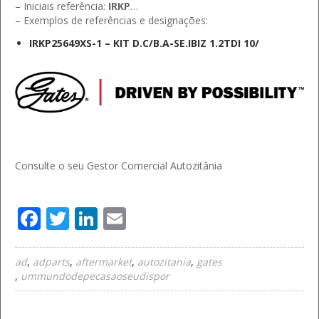
– Iniciais referência:
IRKP
…
– Exemplos de referências e designações:
IRKP25649XS-1 – KIT D.C/B.A-SE.IBIZ 1.2TDI 10/
Consulte o seu Gestor Comercial Autozitânia
Facebook
Twitter
LinkedIn
Email
ad
adparts
aftermarket
autozitania
gates
ummundodepecasaoseudispor