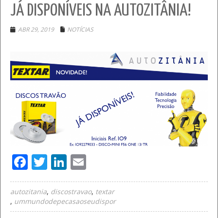
JÁ DISPONÍVEIS NA AUTOZITÂNIA!
ABR 29, 2019
NOTÍCIAS
Facebook
Twitter
LinkedIn
Email
autozitania
discostravao
textar
ummundodepecasaoseudispor