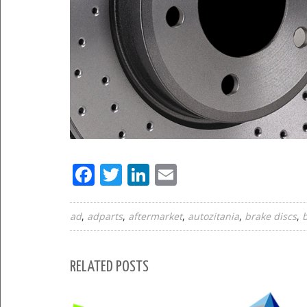
Facebook
Twitter
LinkedIn
Email
ad
adparts
aftermarket
autozitania
brake discs
RELATED POSTS