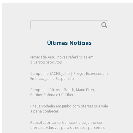
Pesquisar
por:
Últimas Notícias
Novidade AMC: novas referências em
diversos produtos
Campanha SACHS Julho | Preços Especiais em
Embraiagem e Suspensão
Campanha Filtros | Bosch, Mann Filter,
Purflux, Sofima e UFI Filters
Pneus Michelin em junho com ofertas que vale
a pena conhecer.
Repsol Lubricants: Campanha de junho com
ofertas exclusivas para os nossos parceiros