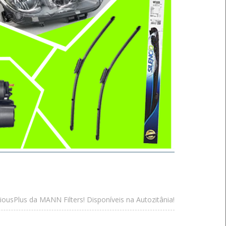
ciousPlus da MANN Filters! Disponíveis na Autozitânia!