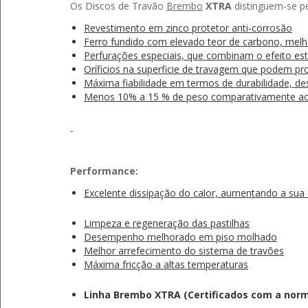
Os Discos de Travão
Brembo
XTRA
distinguem-se pel
Revestimento em zinco protetor anti-corrosão
Ferro fundido com elevado teor de carbono, melh
Perfurações especiais, que combinam o efeito es
Oríficios na superficie de travagem que podem p
Máxima fiabilidade em termos de durabilidade, 
Menos 10% a 15 % de peso comparativamente ao 
Performance:
Excelente dissipação do calor, aumentando a sua 
Limpeza e regeneração das pastilhas
Desempenho melhorado em piso molhado
Melhor arrefecimento do sistema de travões
Máxima fricção a altas temperaturas
Linha Brembo XTRA (Certificados com a norm