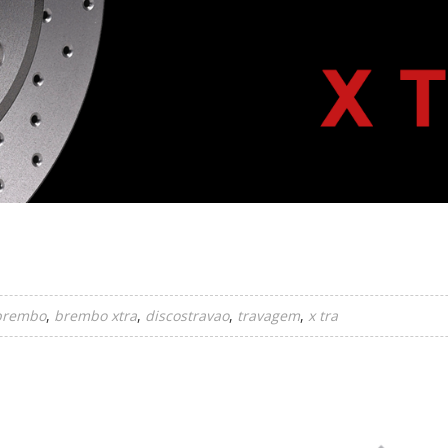
brembo
brembo xtra
discostravao
travagem
x tra