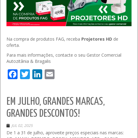
Na compra de produtos FAG, receba
Projetores HD
de
oferta.
Para mais informações, contacte o seu Gestor Comercial
Autozitânia & Bragalis
Facebook
Twitter
LinkedIn
Email
EM JULHO, GRANDES MARCAS,
GRANDES DESCONTOS!
JUL 02, 2025
De 1 a 31 de julho, aproveite preços especiais nas marcas: