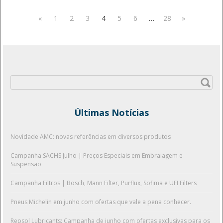
«
1
2
3
4
5
6
…
28
»
Pesquisar
por:
Últimas Notícias
Novidade AMC: novas referências em diversos produtos
Campanha SACHS Julho | Preços Especiais em Embraiagem e
Suspensão
Campanha Filtros | Bosch, Mann Filter, Purflux, Sofima e UFI Filters
Pneus Michelin em junho com ofertas que vale a pena conhecer.
Repsol Lubricants: Campanha de junho com ofertas exclusivas para os