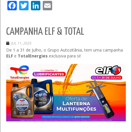
Facebook
Twitter
LinkedIn
Email
CAMPANHA ELF & TOTAL
JUL 11, 2025
De 1 a 31 de Julho, o Grupo Autozitânia, tem uma campanha
ELF
e
TotalEnergies
exclusiva para si!