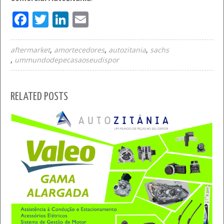
Facebook
Twitter
LinkedIn
Email
aftermarket
amortecedores
autozitania
sachs
ummundodepecasaoseudispor
RELATED POSTS