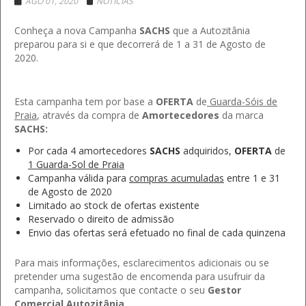
AGO 01, 2020
NOTÍCIAS
Conheça a nova Campanha
SACHS
que a Autozitânia
preparou para si e que decorrerá de 1 a 31 de Agosto de
2020.
Esta campanha tem por base a
OFERTA
de
Guarda-Sóis de
Praia
, através da compra de
Amortecedores
da marca
SACHS:
Por cada 4 amortecedores
SACHS
adquiridos,
OFERTA
de
1 Guarda-Sol de Praia
Campanha válida para
compras acumuladas
entre 1 e 31
de Agosto de 2020
Limitado ao stock de ofertas existente
Reservado o direito de admissão
Envio das ofertas será efetuado no final de cada quinzena
Para mais informações, esclarecimentos adicionais ou se
pretender uma sugestão de encomenda para usufruir da
campanha, solicitamos que contacte o seu
Gestor
Comercial Autozitânia
.