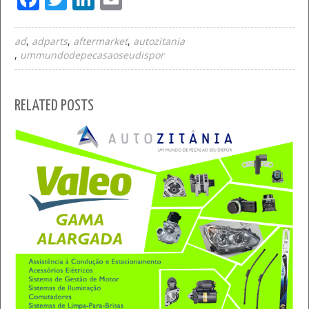
ad
adparts
aftermarket
autozitania
ummundodepecasaoseudispor
RELATED POSTS