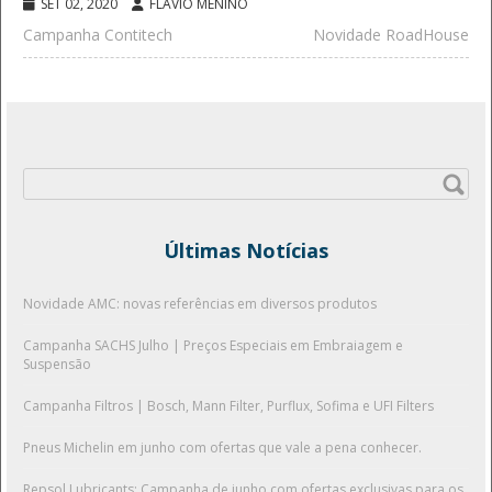
SET 02, 2020
FLÁVIO MENINO
Campanha Contitech
Novidade RoadHouse
Pesquisar
por:
Últimas Notícias
Novidade AMC: novas referências em diversos produtos
Campanha SACHS Julho | Preços Especiais em Embraiagem e
Suspensão
Campanha Filtros | Bosch, Mann Filter, Purflux, Sofima e UFI Filters
Pneus Michelin em junho com ofertas que vale a pena conhecer.
Repsol Lubricants: Campanha de junho com ofertas exclusivas para os